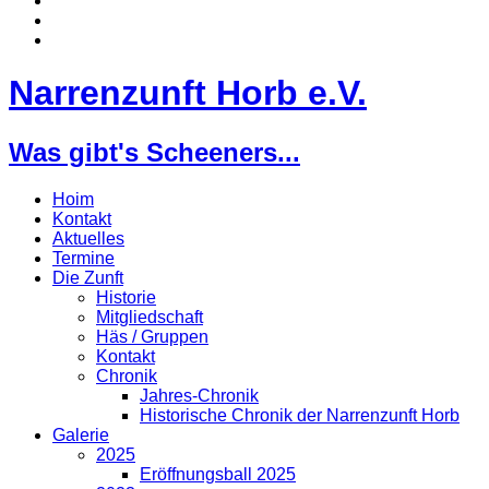
Narrenzunft Horb e.V.
Was gibt's Scheeners...
Hoim
Kontakt
Aktuelles
Termine
Die Zunft
Historie
Mitgliedschaft
Häs / Gruppen
Kontakt
Chronik
Jahres-Chronik
Historische Chronik der Narrenzunft Horb
Galerie
2025
Eröffnungsball 2025