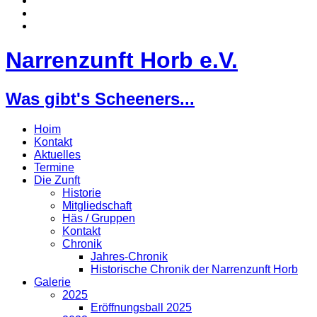
Narrenzunft Horb e.V.
Was gibt's Scheeners...
Hoim
Kontakt
Aktuelles
Termine
Die Zunft
Historie
Mitgliedschaft
Häs / Gruppen
Kontakt
Chronik
Jahres-Chronik
Historische Chronik der Narrenzunft Horb
Galerie
2025
Eröffnungsball 2025