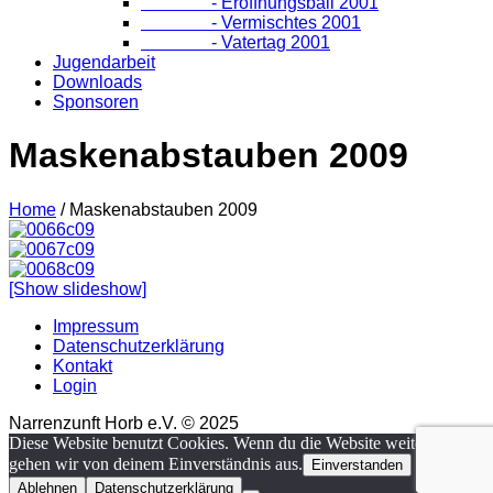
- Eröffnungsball 2001
- Vermischtes 2001
- Vatertag 2001
Jugendarbeit
Downloads
Sponsoren
Maskenabstauben 2009
Home
/
Maskenabstauben 2009
[Show slideshow]
Impressum
Datenschutzerklärung
Kontakt
Login
Narrenzunft Horb e.V. © 2025
Diese Website benutzt Cookies. Wenn du die Website weiter nutzt,
gehen wir von deinem Einverständnis aus.
Einverstanden
Ablehnen
Datenschutzerklärung