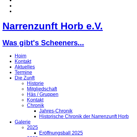
Narrenzunft Horb e.V.
Was gibt's Scheeners...
Hoim
Kontakt
Aktuelles
Termine
Die Zunft
Historie
Mitgliedschaft
Häs / Gruppen
Kontakt
Chronik
Jahres-Chronik
Historische Chronik der Narrenzunft Horb
Galerie
2025
Eröffnungsball 2025