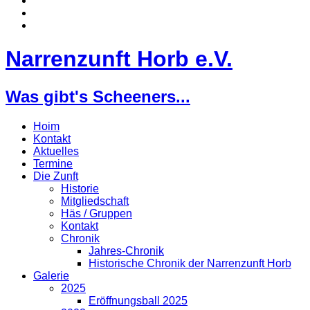
Narrenzunft Horb e.V.
Was gibt's Scheeners...
Hoim
Kontakt
Aktuelles
Termine
Die Zunft
Historie
Mitgliedschaft
Häs / Gruppen
Kontakt
Chronik
Jahres-Chronik
Historische Chronik der Narrenzunft Horb
Galerie
2025
Eröffnungsball 2025