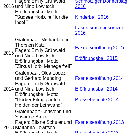
Pagen: Emily Grünwald
Schmotziger Donnerstag
2016
und Nina Lowitsch
2016
Eröffnungsball Motto:
"Südsee Horb, reif für die
Kinderball 2016
Insel!"
Fasnetsmontagsumzug
2016
Grafenpaar: Michaela und
Thorsten Katz
Fasnetseröffnung 2015
Pagen: Emily Grünwald
2015
und Nina Lowitsch
Eröffnungsball 2015
Eröffnungsball Motto:
"Zirkus Horb, Manege frei!"
Grafenpaar: Olga Lopez
und Gerhard Munding
Fasnetseröffnung 2014
Pagen: Emily Grünwald
2014
und Nina Lowitsch
Eröffnungsball 2014
Eröffnungsball Motto:
"Horber Filmgiganten:
Presseberichte 2014
Helden der Leinwand"
Grafenpaar: Christoph und
Susanne Baiker
Pagen: Eliane Schuler und
Fasnetseröffnung 2013
2013
Marianna Lowitsch
Eröffnungsball Motto:
Presseberichte 2013