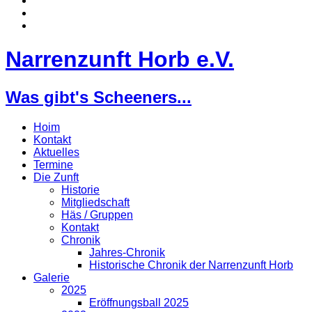
Narrenzunft Horb e.V.
Was gibt's Scheeners...
Hoim
Kontakt
Aktuelles
Termine
Die Zunft
Historie
Mitgliedschaft
Häs / Gruppen
Kontakt
Chronik
Jahres-Chronik
Historische Chronik der Narrenzunft Horb
Galerie
2025
Eröffnungsball 2025