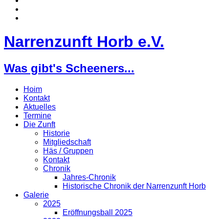
Narrenzunft Horb e.V.
Was gibt's Scheeners...
Hoim
Kontakt
Aktuelles
Termine
Die Zunft
Historie
Mitgliedschaft
Häs / Gruppen
Kontakt
Chronik
Jahres-Chronik
Historische Chronik der Narrenzunft Horb
Galerie
2025
Eröffnungsball 2025