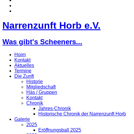
Narrenzunft Horb e.V.
Was gibt's Scheeners...
Hoim
Kontakt
Aktuelles
Termine
Die Zunft
Historie
Mitgliedschaft
Häs / Gruppen
Kontakt
Chronik
Jahres-Chronik
Historische Chronik der Narrenzunft Horb
Galerie
2025
Eröffnungsball 2025