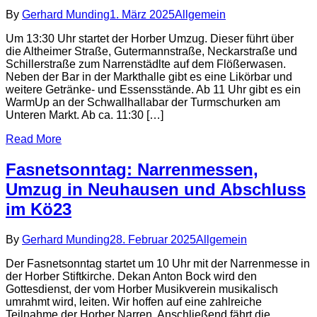
By
Gerhard Munding
1. März 2025
Allgemein
Um 13:30 Uhr startet der Horber Umzug. Dieser führt über
die Altheimer Straße, Gutermannstraße, Neckarstraße und
Schillerstraße zum Narrenstädlte auf dem Flößerwasen.
Neben der Bar in der Markthalle gibt es eine Likörbar und
weitere Getränke- und Essensstände. Ab 11 Uhr gibt es ein
WarmUp an der Schwallhallabar der Turmschurken am
Unteren Markt. Ab ca. 11:30 […]
Read More
Fasnetsonntag: Narrenmessen,
Umzug in Neuhausen und Abschluss
im Kö23
By
Gerhard Munding
28. Februar 2025
Allgemein
Der Fasnetsonntag startet um 10 Uhr mit der Narrenmesse in
der Horber Stiftkirche. Dekan Anton Bock wird den
Gottesdienst, der vom Horber Musikverein musikalisch
umrahmt wird, leiten. Wir hoffen auf eine zahlreiche
Teilnahme der Horber Narren. Anschließend fährt die